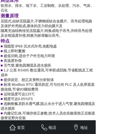
典型应用
饮用水、排水、地下水、工业制程、水处理、污水、气体、
石化
测量原理
压阻式,由矽压阻蕊片,不锈钢或钛合金膜片、讯号处理电路
及保护外壳组成,液体的压力经由膜片及
隔离充油结构传至压阻蕊片,转换成电子讯号,并经讯号处理
及全程温度补偿,转换为标准输出讯号。
特点
■
强固型 IP68 沉水式外壳,免配电盘
■
线上即时量测
■
超低功耗,适合于户外无电力环境
■
具温度补偿
■
无气管,避免因潮湿及进水损坏
■
1.2 公里 RS485 数位通讯,可串联成回路,节省配线及工程
成本
■
提供设定、校正及资料分析软体
■
标准 Modbus RTU 通讯协定,可与任何 PLC 及人机界面直
接连线,节省I/O模组费用
■
运转温度可达125℃
■
精度可达0.05%FS
■
选购铁氟龙防水透气膜,阻止水分子进入气管,避免因潮湿及
进水损坏
■
内建记忆体,可储存校正参数,技术人员在实验室校正后能直
接带至野外安装
技术规格
首页
电话
地址
►
一般
•讯号：RS485数位界面(标准Modbus RTU通讯协定),